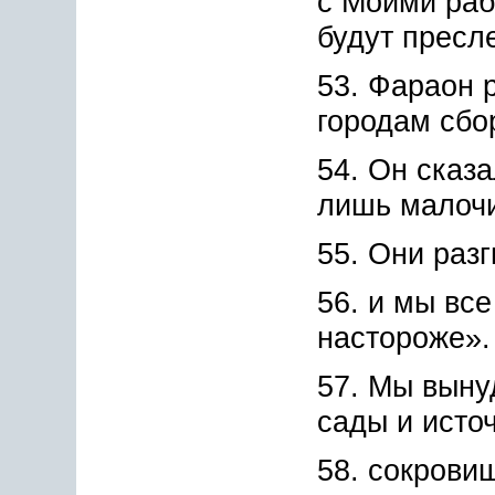
с Моими раб
будут пресл
53. Фараон 
городам сбо
54. Он сказа
лишь малочи
55. Они разг
56. и мы вс
настороже».
57. Мы выну
сады и исто
58. сокрови