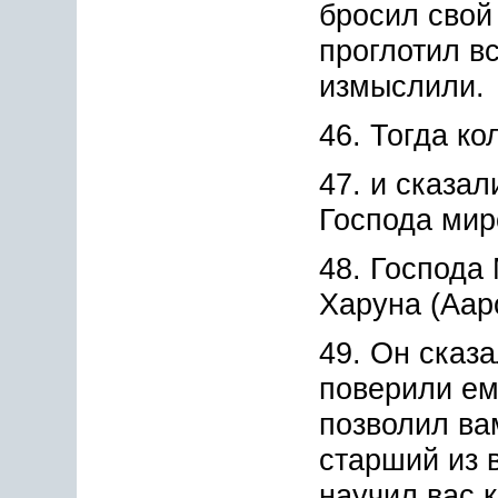
бросил свой 
проглотил вс
измыслили.
46. Тогда к
47. и сказа
Господа мир
48. Господа
Харуна (Аар
49. Он сказ
поверили ему
позволил ва
старший из 
научил вас 