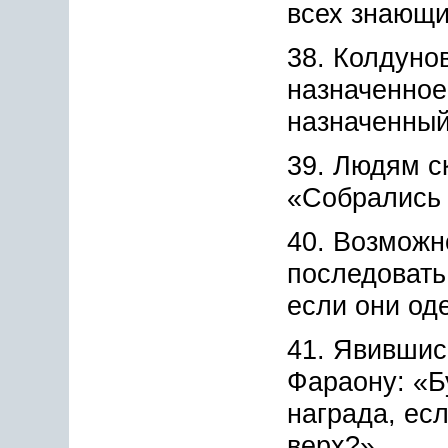
всех знающи
38. Колдуно
назначенное
назначенный
39. Людям с
«Собрались 
40. Возможн
последовать
если они од
41. Явившис
Фараону: «Б
награда, ес
верх?».