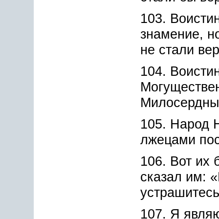
103. Воистин
знамение, н
не стали ве
104. Воисти
Могуществе
Милосердны
105. Народ 
лжецами пос
106. Вот их 
сказал им: 
устрашитес
107. Я явля