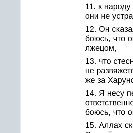
11. к народ
они не устр
12. Он сказа
боюсь, что о
лжецом,
13. что стес
не развяжет
же за Харун
14. Я несу 
ответственно
боюсь, что 
15. Аллах ск