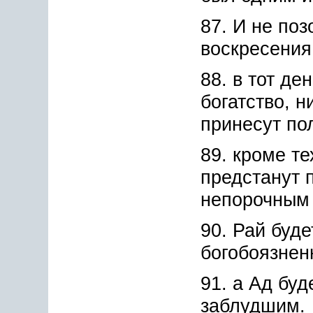
87. И не поз
воскресени
88. в тот ден
богатство, н
принесут по
89. кроме те
предстанут 
непорочным
90. Рай буде
богобоязнен
91. а Ад буд
заблудшим.