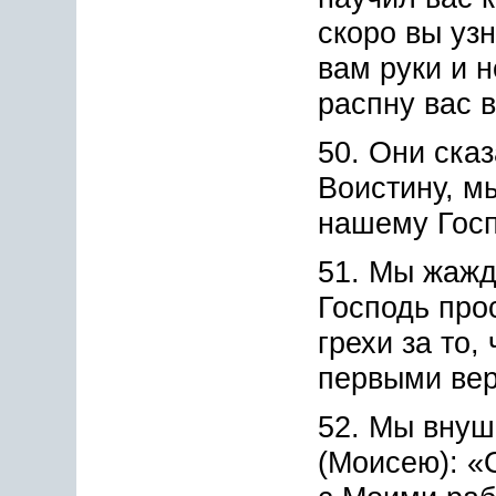
скоро вы уз
вам руки и н
распну вас в
50. Они сказ
Воистину, м
нашему Госп
51. Мы жажд
Господь про
грехи за то,
первыми ве
52. Мы вну
(Моисею): «