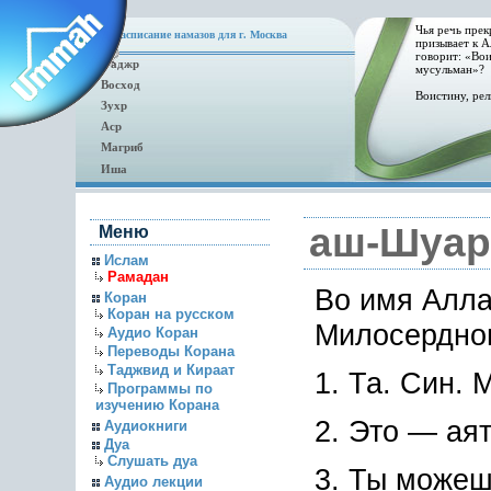
Чья речь прек
Расписание намазов для г. Москва
призывает к А
говорит: «Вои
Фаджр
мусульман»?
Восход
Воистину, рел
Зухр
Аср
Магриб
Иша
аш-Шуар
Меню
Ислам
Рамадан
Во имя Алла
Коран
Коран на русском
Милосердног
Аудио Коран
Переводы Корана
Таджвид и Кираат
1. Та. Син. 
Программы по
изучению Корана
2. Это — ая
Аудиокниги
Дуа
Слушать дуа
3. Ты можеш
Аудио лекции