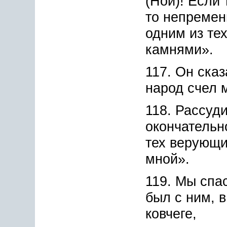
(Ной)! Если 
то непреме
одним из тех
камнями».
117. Он сказ
народ счел 
118. Рассуд
окончательн
тех верующи
мной».
119. Мы спас
был с ним, 
ковчеге,