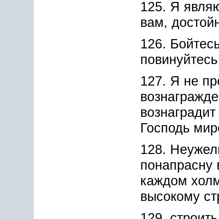
125. Я явля
вам, достой
126. Бойтес
повинуйтесь
127. Я не пр
вознагражде
вознаградит
Господь мир
128. Неужел
понапрасну 
каждом холм
высокому ст
129. строить