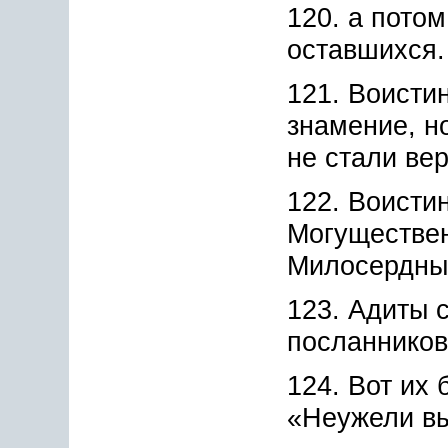
120. а пото
оставшихся.
121. Воистин
знамение, н
не стали ве
122. Воисти
Могуществе
Милосердны
123. Адиты 
посланников
124. Вот их 
«Неужели вы