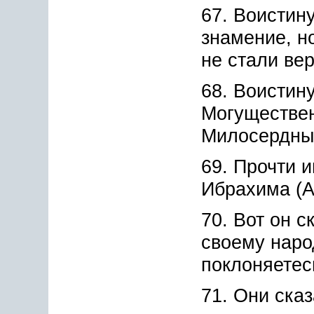
67. Воистину
знамение, н
не стали ве
68. Воистин
Могуществе
Милосердны
69. Прочти 
Ибрахима (А
70. Вот он с
своему наро
поклоняетес
71. Они ска