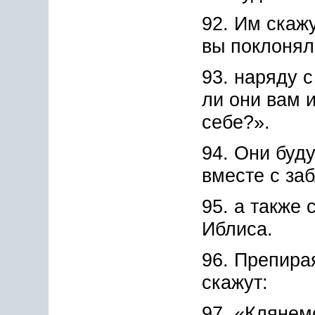
92. Им скажу
вы поклонял
93. наряду 
ли они вам и
себе?».
94. Они буд
вместе с за
95. а также
Иблиса.
96. Препира
скажут:
97. «Клянем