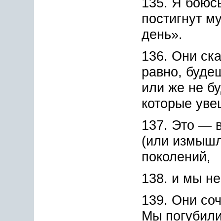
135. Я боюсь
постигнут м
день».
136. Они ск
равно, буде
или же не бу
которые уве
137. Это — 
(или измышл
поколений,
138. и мы н
139. Они со
Мы погубили 