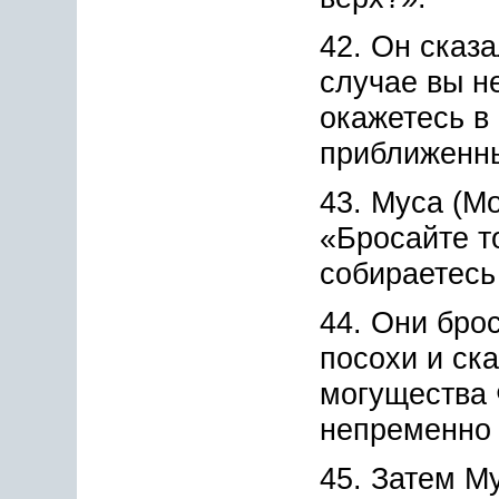
42. Он сказа
случае вы н
окажетесь в
приближенн
43. Муса (Мо
«Бросайте то
собираетесь
44. Они бро
посохи и ск
могущества
непременно 
45. Затем М