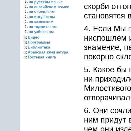
на русском языке
скорби оттог
на английском языке
на чеченском
становятся 
на ингушском
на казахском
4. Если Мы 
на таджикском
на узбекском
ниспошлем и
Видео
Программы
знамение, п
Библиотека
Арабская клавиатура
покорно скл
Гостевая книга
5. Какое бы
ни приходил
Милостивого
отворачивали
6. Они сочли
ним придут в
чем они изд