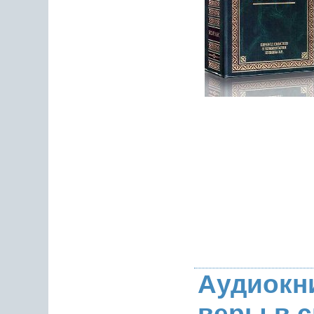
Аудиокн
веры в с