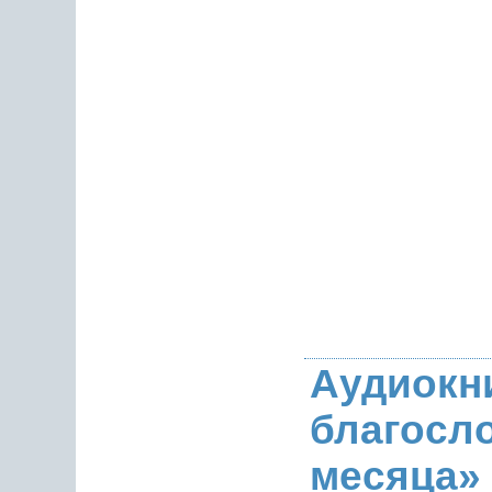
Аудиокн
благосл
месяца»