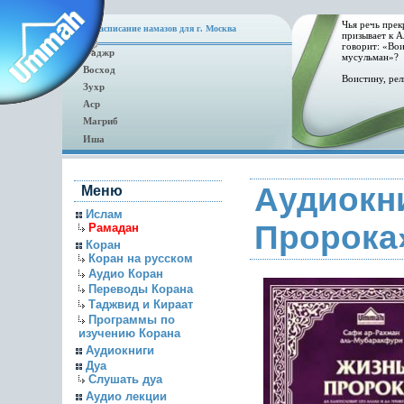
Чья речь прек
Расписание намазов для г. Москва
призывает к А
говорит: «Вои
Фаджр
мусульман»?
Восход
Воистину, рел
Зухр
Аср
Магриб
Иша
Аудиокн
Меню
Ислам
Пророка
Рамадан
Коран
Коран на русском
Аудио Коран
Переводы Корана
Таджвид и Кираат
Программы по
изучению Корана
Аудиокниги
Дуа
Слушать дуа
Аудио лекции