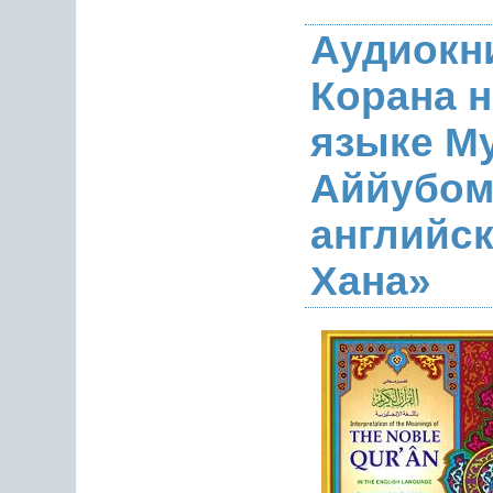
Аудиокн
Корана н
языке М
Аййубом
английс
Хана»