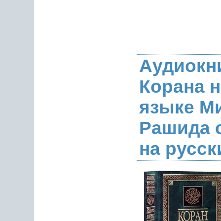
Аудиокн
Корана н
языке М
Рашида 
на русск