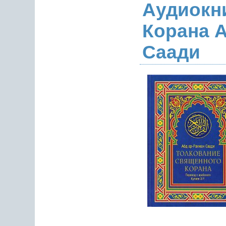
Аудиокн
Корана 
Саади