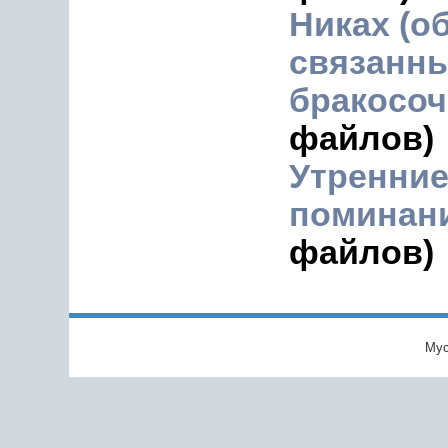
Никах (о
связанны
бракосоч
файлов)
Утренние
поминан
файлов)
Мус