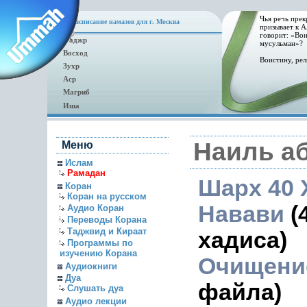
Чья речь прек
Расписание намазов для г. Москва
призывает к А
говорит: «Вои
Фаджр
мусульман»?
Восход
Воистину, рел
Зухр
Аср
Магриб
Иша
Наиль а
Меню
Ислам
Рамадан
Шарх 40 
Коран
Коран на русском
Навави
(
Аудио Коран
Переводы Корана
Таджвид и Кираат
хадиса)
Программы по
изучению Корана
Очищени
Аудиокниги
Дуа
файла)
Слушать дуа
Аудио лекции