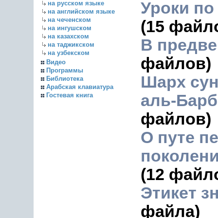
Уроки п
на русском языке
на английском языке
на чеченском
(15 файл
на ингушском
на казахском
В предве
на таджикском
на узбекском
файлов)
Видео
Программы
Шарх су
Библиотека
Арабская клавиатура
Гостевая книга
аль-Барб
файлов)
О путе п
поколен
(12 файл
Этикет з
файла)