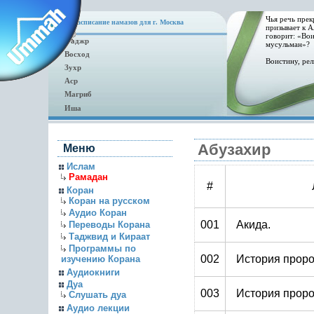
Чья речь прек
Расписание намазов для г. Москва
призывает к А
говорит: «Вои
Фаджр
мусульман»?
Восход
Воистину, рел
Зухр
Аср
Магриб
Иша
Абузахир
Меню
Ислам
Рамадан
#
Коран
Коран на русском
Аудио Коран
001
Акида.
Переводы Корана
Таджвид и Кираат
Программы по
002
История проро
изучению Корана
Аудиокниги
Дуа
003
История проро
Слушать дуа
Аудио лекции